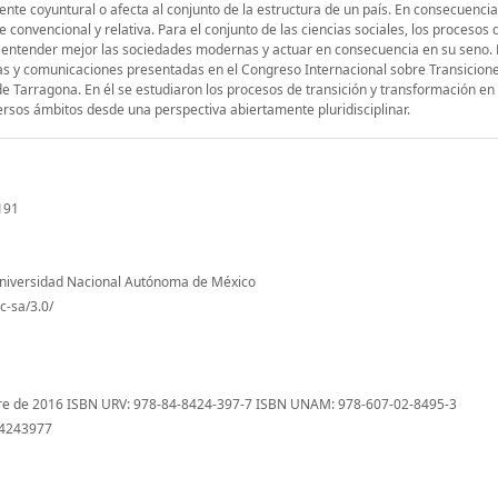
ente coyuntural o afecta al conjunto de la estructura de un país. En consecuencia,
 convencional y relativa. Para el conjunto de las ciencias sociales, los procesos
n entender mejor las sociedades modernas y actuar en consecuencia en su seno. E
cias y comunicaciones presentadas en el Congreso Internacional sobre Transicion
i de Tarragona. En él se estudiaron los procesos de transición y transformación e
ersos ámbitos desde una perspectiva abiertamente pluridisciplinar.
/191
; Universidad Nacional Autónoma de México
c-sa/3.0/
bre de 2016 ISBN URV: 978-84-8424-397-7 ISBN UNAM: 978-607-02-8495-3
84243977