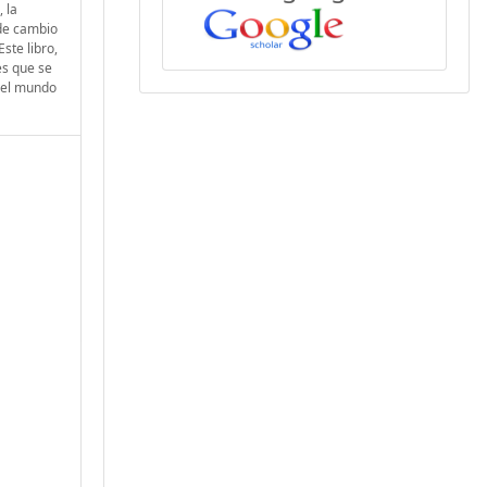
 la
 de cambio
ste libro,
es que se
n el mundo