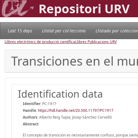
Repositori URV
Last 15 days
Llistat per col·leccions
Llistado por coleccio
Llibres electrònics de producció científica
Llibres Publicacions URV
Transiciones en el 
Identification data
Identifier:
PC:1917
Handle
:
https://hdl.handle.net/20.500.11797/PC1917
Authors:
Alberto Reig Tapia; Josep Sànchez Cervelló
Abstract:
El concepto de transición es necesariamente confuso, porque siempr