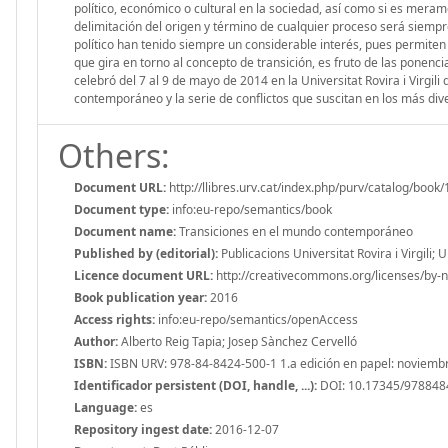
político, económico o cultural en la sociedad, así como si es meram
delimitación del origen y término de cualquier proceso será siempre
político han tenido siempre un considerable interés, pues permite
que gira en torno al concepto de transición, es fruto de las ponen
celebró del 7 al 9 de mayo de 2014 en la Universitat Rovira i Virgil
contemporáneo y la serie de conflictos que suscitan en los más div
Others:
Document URL:
http://llibres.urv.cat/index.php/purv/catalog/book
Document type:
info:eu-repo/semantics/book
Document name:
Transiciones en el mundo contemporáneo
Published by (editorial):
Publicacions Universitat Rovira i Virgili
Licence document URL:
http://creativecommons.org/licenses/by-n
Book publication year:
2016
Access rights:
info:eu-repo/semantics/openAccess
Author:
Alberto Reig Tapia; Josep Sànchez Cervelló
ISBN:
ISBN URV: 978-84-8424-500-1 1.a edición en papel: noviem
Identificador persistent (DOI, handle, ...):
DOI: 10.17345/97884
Language:
es
Repository ingest date:
2016-12-07