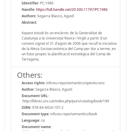
Identifier:
PC:1986
Handle
:
https://hdl.handle.net/20.500.11797/PC1986
Authors:
Segarra Blasco, Agustí
Abstract:
Aquest estudi és un encàrrec de la Generalitat de
Catalunya a la Universitat Rovira i Virgili a partir d'un
conveni signat el 31 d'agost de 2006 que recull la iniciativa
de la Mesa Socioeconòmica del Camp per dur a terme, en
un futur proper, la planificació estratègica del Camp de
Tarragona.
Others:
Access rights:
info:eu-repo/semantics/openAccess
Author:
Segarra Blasco, Agustí
Document URL:
http://llibres.urv.cat/index.php/purv/catalog/book/199
ISBN:
978-84-8424-107-2
Document type:
info:eu-repo/semantics/book
Language:
ca
Document name: