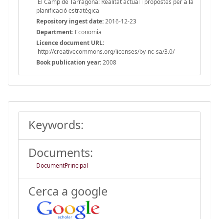
El Camp de Tarragona: Realitat actual i propostes per a la
planificació estratègica
Repository ingest date:
2016-12-23
Department:
Economia
Licence document URL:
http://creativecommons.org/licenses/by-nc-sa/3.0/
Book publication year:
2008
Keywords:
Documents:
DocumentPrincipal
Cerca a google