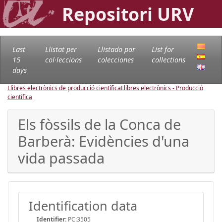
Repositori URV
Last
Llistat per
Llistado por
List for
15
col·leccions
colecciones
collections
days
Llibres electrònics de producció científica
Llibres electrònics - Producció
científica
Els fòssils de la Conca de
Barberà: Evidències d'una
vida passada
Identification data
Identifier:
PC:3505