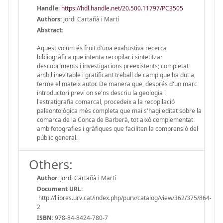
Handle
:
https://hdl.handle.net/20.500.11797/PC3505
Authors:
Jordi Cartañà i Martí
Abstract:
Aquest volum és fruit d'una exahustiva recerca
bibliogràfica que intenta recopilar i sintetitzar
descobriments i investigacions preexistents; completat
amb l'inevitable i gratificant treball de camp que ha dut a
terme el mateix autor. De manera que, després d'un marc
introductori previ on se'ns descriu la geologia i
l'estratigrafia comarcal, procedeix a la recopilació
paleontològica més completa que mai s'hagi editat sobre la
comarca de la Conca de Barberà, tot això complementat
amb fotografies i gràfiques que faciliten la comprensió del
públic general.
Others:
Author:
Jordi Cartañà i Martí
Document URL:
http://llibres.urv.cat/index.php/purv/catalog/view/362/375/864-
2
ISBN:
978-84-8424-780-7