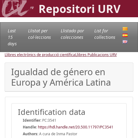
Repositori URV
Last
Llistat per
Llistado por
List for
15
col·leccions
colecciones
collections
days
Llibres electrònics de producció científica
Llibres Publicacions URV
Igualdad de género en
Europa y América Latina
Identification data
Identifier:
PC:3541
Handle
:
https://hdl.handle.net/20.500.11797/PC3541
Authors:
A cura de Inma Pastor