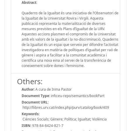
Abstract:
Quaderns de la Igualtat és una iniciativa de l’Observatori de
la Igualtat de la Universitat Rovira i Virgili. Aquesta
publicació representa la materialització de diverses
mesures previstes en els Plans d’Igualtat de la URV.
Aquestes accions plasmen el compromís de la Universitat
amb els valors de la igualtat i la no-discriminació. Quaderns
de la Igualtat és un espai que serveix per difondre l’activitat
investigadora en matèria de polítiques d’igualtat per raó de
gènere i aspira a facilitar a la comunitat acadèmica i
científica una nova eina al servei de la transferència de
coneixement sobre dones i feminisme.
Others:
Author:
A cura de Inma Pastor
Document Type:
info:eu-repo/semantics/bookPart
Document URL:
http://llibres.urv.cat/index.php/purv/catalog/book/409
Keywords:
Ciències Socials; Gènere; Política; Igualtat; Violència
ISBN:
978-84-8424-821-7