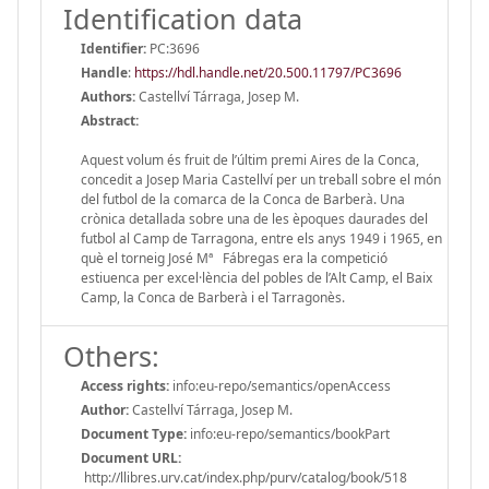
Identification data
Identifier:
PC:3696
Handle
:
https://hdl.handle.net/20.500.11797/PC3696
Authors:
Castellví Tárraga, Josep M.
Abstract:
Aquest volum és fruit de l’últim premi Aires de la Conca,
concedit a Josep Maria Castellví per un treball sobre el món
del futbol de la comarca de la Conca de Barberà. Una
crònica detallada sobre una de les èpoques daurades del
futbol al Camp de Tarragona, entre els anys 1949 i 1965, en
què el torneig José Mª Fábregas era la competició
estiuenca per excel·lència del pobles de l’Alt Camp, el Baix
Camp, la Conca de Barberà i el Tarragonès.
Others:
Access rights:
info:eu-repo/semantics/openAccess
Author:
Castellví Tárraga, Josep M.
Document Type:
info:eu-repo/semantics/bookPart
Document URL:
http://llibres.urv.cat/index.php/purv/catalog/book/518