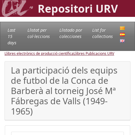
Repositori URV
Last
Llistat per
Llistado por
List for
15
col·leccions
colecciones
collections
days
Llibres electrònics de producció científica
Llibres Publicacions URV
La participació dels equips
de futbol de la Conca de
Barberà al torneig José Mª
Fábregas de Valls (1949-
1965)