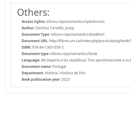
Others:
Access rights:
info:eu-repo/semantics/openAccess
Author:
Sánchez Cervelló, Josep
Document Type:
info:eu-repo/semantics/bookPart
Document URL:
http://llibres.urv.cat/index.php/purv/catalog/book
ISBN:
978-84-1365-059-3
Document type:
info:eu-repo/semantics/book
Language:
del Imperio a las repúblicas: Tres aproximaciones a su
Document name:
Portugal
Department:
Història i Història de l'Art
Book publication year:
2023