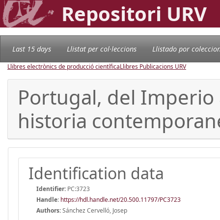
Repositori URV
Last 15 days
Llistat per col·leccions
Llistado por coleccio
Llibres electrònics de producció científica
Llibres Publicacions URV
Portugal, del Imperio 
historia contemporan
Identification data
Identifier:
PC:3723
Handle
:
https://hdl.handle.net/20.500.11797/PC3723
Authors:
Sánchez Cervelló, Josep