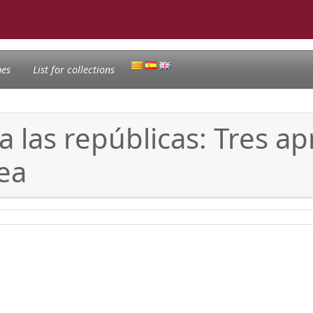
nes
List for collections
a las repúblicas: Tres a
ea