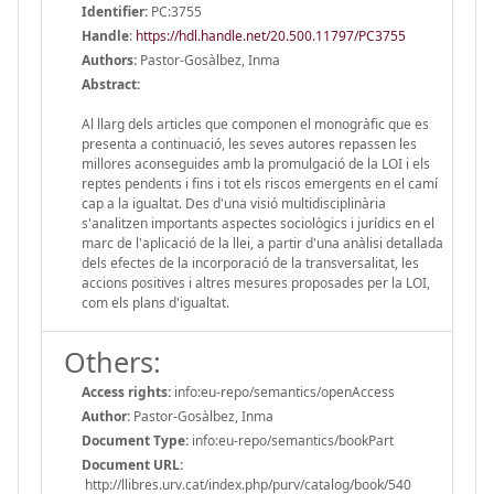
Identifier:
PC:3755
Handle
:
https://hdl.handle.net/20.500.11797/PC3755
Authors:
Pastor-Gosàlbez, Inma
Abstract:
Al llarg dels articles que componen el monogràfic que es
presenta a continuació, les seves autores repassen les
millores aconseguides amb la promulgació de la LOI i els
reptes pendents i fins i tot els riscos emergents en el camí
cap a la igualtat. Des d'una visió multidisciplinària
s'analitzen importants aspectes sociològics i jurídics en el
marc de l'aplicació de la llei, a partir d'una anàlisi detallada
dels efectes de la incorporació de la transversalitat, les
accions positives i altres mesures proposades per la LOI,
com els plans d'igualtat.
Others:
Access rights:
info:eu-repo/semantics/openAccess
Author:
Pastor-Gosàlbez, Inma
Document Type:
info:eu-repo/semantics/bookPart
Document URL:
http://llibres.urv.cat/index.php/purv/catalog/book/540