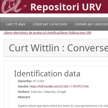
Repositori URV
Last 15 days
Llistat per col·leccions
Llistado por coleccio
Llibres electrònics de producció científica
Llibres Publicacions URV
Curt Wittlin : Conver
Identification data
Identifier:
PC:3760
Handle
:
https://hdl.handle.net/20.500.11797/PC3760
Authors:
Subirats i Sebastià, Emigdi
Abstract:
Aquest volum que teniu entre les mans és una aproximació a la vida, a 