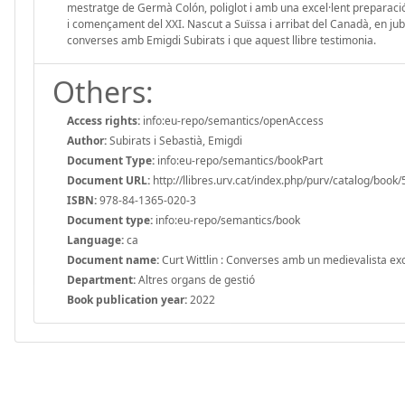
mestratge de Germà Colón, poliglot i amb una excel·lent preparaci
i començament del XXI. Nascut a Suïssa i arribat del Canadà, en jub
converses amb Emigdi Subirats i que aquest llibre testimonia.
Others:
Access rights:
info:eu-repo/semantics/openAccess
Author:
Subirats i Sebastià, Emigdi
Document Type:
info:eu-repo/semantics/bookPart
Document URL:
http://llibres.urv.cat/index.php/purv/catalog/book
ISBN:
978-84-1365-020-3
Document type:
info:eu-repo/semantics/book
Language:
ca
Document name:
Curt Wittlin : Converses amb un medievalista ex
Department:
Altres organs de gestió
Book publication year:
2022