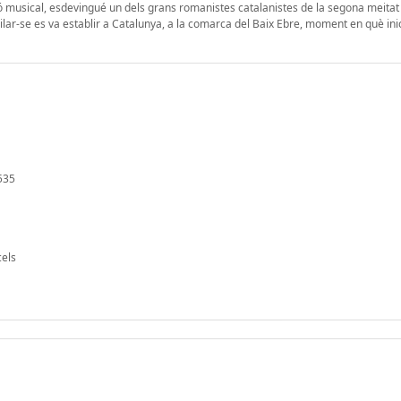
ó musical, esdevingué un dels grans romanistes catalanistes de la segona meitat 
ilar-se es va establir a Catalunya, a la comarca del Baix Ebre, moment en què ini
/535
cels