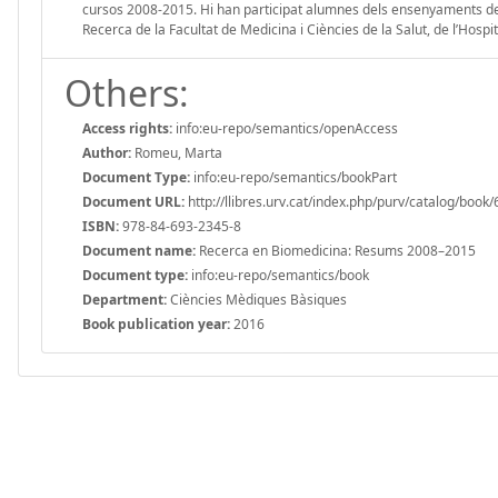
cursos 2008-2015. Hi han participat alumnes dels ensenyaments de 
Recerca de la Facultat de Medicina i Ciències de la Salut, de l’Hospit
Others:
Access rights:
info:eu-repo/semantics/openAccess
Author:
Romeu, Marta
Document Type:
info:eu-repo/semantics/bookPart
Document URL:
http://llibres.urv.cat/index.php/purv/catalog/book/
ISBN:
978-84-693-2345-8
Document name:
Recerca en Biomedicina: Resums 2008–2015
Document type:
info:eu-repo/semantics/book
Department:
Ciències Mèdiques Bàsiques
Book publication year:
2016