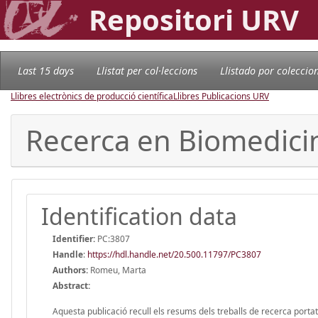
Repositori URV
Last 15 days
Llistat per col·leccions
Llistado por coleccio
Llibres electrònics de producció científica
Llibres Publicacions URV
Recerca en Biomedic
Identification data
Identifier:
PC:3807
Handle
:
https://hdl.handle.net/20.500.11797/PC3807
Authors:
Romeu, Marta
Abstract:
Aquesta publicació recull els resums dels treballs de recerca port