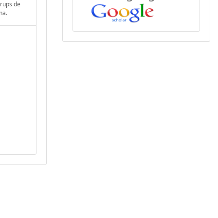
Grups de
na.