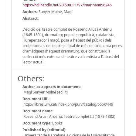
https://hdl.handle.net/20.500.11797/imarina8856245
Authors:
Sunyer Molné, Magí
Abstract:
L"edició del teatre complet de Rossend Arús i Arderiu
(1845-1891), dramaturg popular, republicà, catalanista,
lliurepensador i maçó, posa a l"abast del públic i dels
professionals del teatre el total de més de cinquanta peces
dramàtiques d"aquest dramaturg, que constitueix la
col·lecció més extensa de teatre vuitcentista a l"abast del
lector actual.
Others:
Author, as appears in document:
Magí Sunyer Molné (ed lit)
Document URL:
http://llibres.urv.cat/index.php/purv/catalog/book/449
Document name:
Rossend Arús i Arderiu: Teatre complet III (1878-1882)
Document type:
Books
Published by (editorial):
Universitat de Barcelona, Edicions de la Universitat de