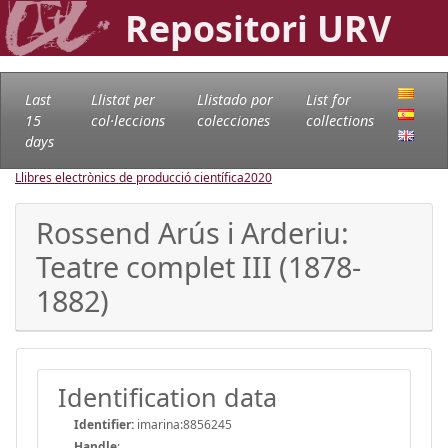
Repositori URV
Last
Llistat per
Llistado por
List for
15
col·leccions
colecciones
collections
days
Llibres electrònics de producció científica
2020
Rossend Arús i Arderiu:
Teatre complet III (1878-
1882)
Identification data
Identifier:
imarina:8856245
Handle
: