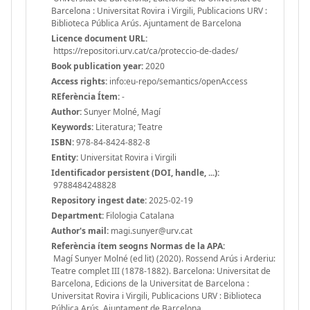
Barcelona : Universitat Rovira i Virgili, Publicacions URV :
Biblioteca Pública Arús. Ajuntament de Barcelona
Licence document URL:
https://repositori.urv.cat/ca/proteccio-de-dades/
Book publication year:
2020
Access rights:
info:eu-repo/semantics/openAccess
REferència Ítem:
-
Author:
Sunyer Molné, Magí
Keywords:
Literatura; Teatre
ISBN:
978-84-8424-882-8
Entity:
Universitat Rovira i Virgili
Identificador persistent (DOI, handle, ...):
9788484248828
Repository ingest date:
2025-02-19
Department:
Filologia Catalana
Author's mail:
magi.sunyer@urv.cat
Referència ítem seogns Normas de la APA:
Magí Sunyer Molné (ed lit) (2020). Rossend Arús i Arderiu:
Teatre complet III (1878-1882). Barcelona: Universitat de
Barcelona, Edicions de la Universitat de Barcelona :
Universitat Rovira i Virgili, Publicacions URV : Biblioteca
Pública Arús. Ajuntament de Barcelona