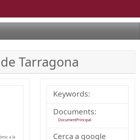
c de Tarragona
Keywords:
Documents:
DocumentPrincipal
Cerca a google
òmic a la