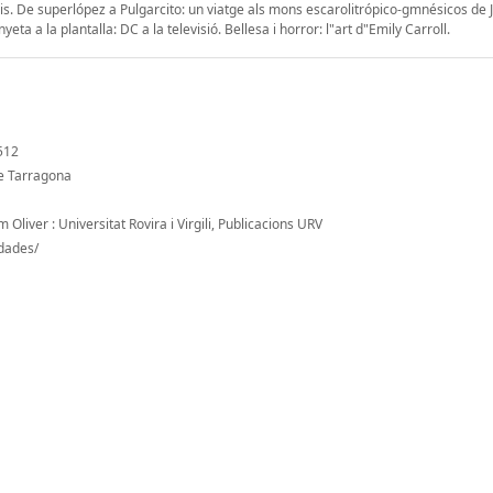
lis. De superlópez a Pulgarcito: un viatge als mons escarolitrópico-gmnésicos de
ta a la plantalla: DC a la televisió. Bellesa i horror: l"art d"Emily Carroll.
/512
de Tarragona
m Oliver : Universitat Rovira i Virgili, Publicacions URV
-dades/