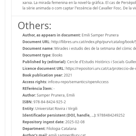
xarxa. La mirada femenina en la novel·la gràfica. El cas de Persèpo
la sèrie animada o com captar l"essència del Cavaller Fosc. De la vinye
Others:
Author, as appears in document:
Emili Samper Prunera
Document URL:
http://llibres.urv.cat/index.php/purv/catalog/book
Document name:
Mirades i estudis des de la setmana del còmic 
Document type:
Books
Published by (editorial):
Cercle d'Estudis Històrics i Socials Guille
Licence document URL:
https://repositori.urv.cat/ca/proteccio-de
Book publication year:
2021
Access rights:
info:eu-repo/semantics/openAccess
REferència Ítem:
-
Author:
Samper Prunera, Emili
ISBN:
978-84-8424-925-2
Entity:
Universitat Rovira i Virgili
Identificador persistent (DOI, handle, ...):
9788484249252
Repository ingest date:
2025-02-08
Department:
Filologia Catalana
Author's mail:
emili.samper@urv.cat