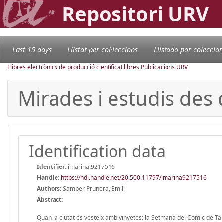
Repositori URV
Last 15 days
Llistat per col·leccions
Llistado por coleccio
Llibres electrònics de producció científica
Llibres Publicacions URV
Mirades i estudis des
Identification data
Identifier:
imarina:9217516
Handle
:
https://hdl.handle.net/20.500.11797/imarina9217516
Authors:
Samper Prunera, Emili
Abstract:
Quan la ciutat es vesteix amb vinyetes: la Setmana del Cómic de Tar