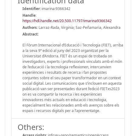
Identification data
Identifier:
imarina:9366342
Handle
:
https://hdl.handle.net/20.500.11797/imarina9366342
Authors:
Larraz-Rada, Virginia; Saz-Peñamaria, Alexandra
Abstract:
El Fòrum Internacional d’Educació i Tecnologia (FIET), arriba
a la seva 9ª edició al juny del 2023 organitzat per la
Universitat d’Andorra. FIET és un espai de trobada on
investigadors, experts i professionals vinculats amb el món
de l’educació i la tecnologia reflexionen, intercanvien
experiències i resultats de recerca i fan propostes
conjuntes sobre el seu paper transformador en un context
social digital. Les comunicacions que s’inclouen en aquesta
publicació van ser presentades durant l’edició FIETxs2023
on es va compartir la recerca i les experiències
innovadores més actuals en educació i tecnologia,
especialment les relacionades amb els avenços sobre els
espais i recursos digitals per a l’aprenentatge.
Others:
Access rights:
info:eu-repo/semantics/openAccess