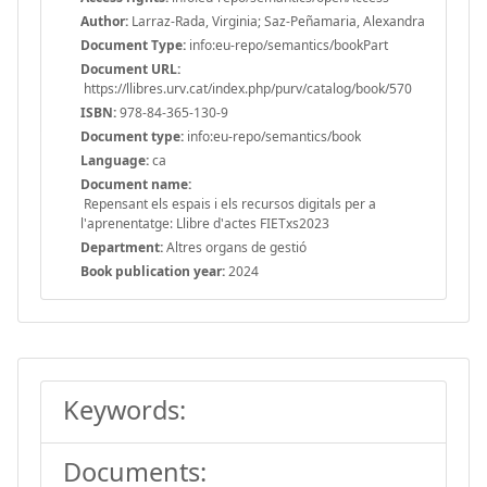
Author:
Larraz-Rada, Virginia; Saz-Peñamaria, Alexandra
Document Type:
info:eu-repo/semantics/bookPart
Document URL:
https://llibres.urv.cat/index.php/purv/catalog/book/570
ISBN:
978-84-365-130-9
Document type:
info:eu-repo/semantics/book
Language:
ca
Document name:
Repensant els espais i els recursos digitals per a
l'aprenentatge: Llibre d'actes FIETxs2023
Department:
Altres organs de gestió
Book publication year:
2024
Keywords:
Documents: