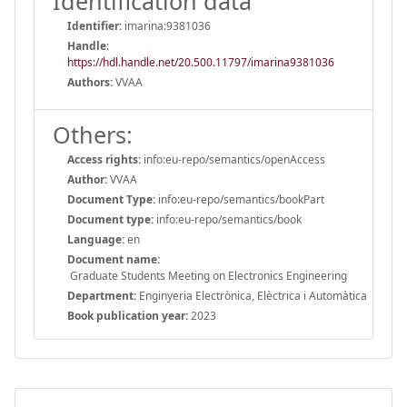
Identification data
Identifier:
imarina:9381036
Handle
:
https://hdl.handle.net/20.500.11797/imarina9381036
Authors:
VVAA
Others:
Access rights:
info:eu-repo/semantics/openAccess
Author:
VVAA
Document Type:
info:eu-repo/semantics/bookPart
Document type:
info:eu-repo/semantics/book
Language:
en
Document name:
Graduate Students Meeting on Electronics Engineering
Department:
Enginyeria Electrònica, Elèctrica i Automàtica
Book publication year:
2023