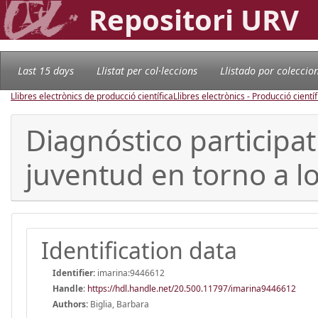
Repositori URV
Last 15 days
Llistat per col·leccions
Llistado por coleccio
Llibres electrònics de producció científica
Llibres electrònics - Producció científ
Diagnóstico participat
juventud en torno a l
Identification data
Identifier:
imarina:9446612
Handle
:
https://hdl.handle.net/20.500.11797/imarina9446612
Authors:
Biglia, Barbara