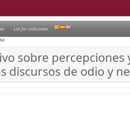
nes
List for collections
ica
ivo sobre percepciones y
os discursos de odio y n