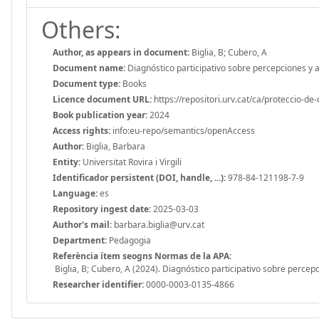
Others:
Author, as appears in document:
Biglia, B; Cubero, A
Document name:
Diagnóstico participativo sobre percepciones y ac
Document type:
Books
Licence document URL:
https://repositori.urv.cat/ca/proteccio-de
Book publication year:
2024
Access rights:
info:eu-repo/semantics/openAccess
Author:
Biglia, Barbara
Entity:
Universitat Rovira i Virgili
Identificador persistent (DOI, handle, ...):
978-84-121198-7-9
Language:
es
Repository ingest date:
2025-03-03
Author's mail:
barbara.biglia@urv.cat
Department:
Pedagogia
Referència ítem seogns Normas de la APA:
Biglia, B; Cubero, A (2024). Diagnóstico participativo sobre percepc
Researcher identifier:
0000-0003-0135-4866