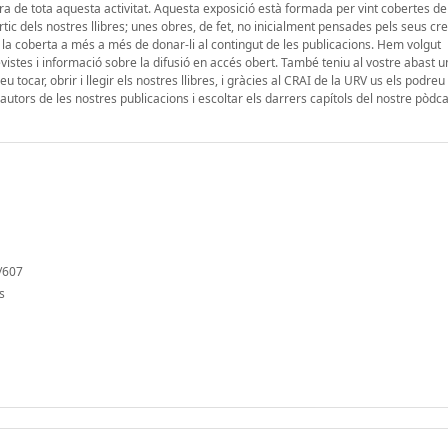
a de tota aquesta activitat. Aquesta exposició està formada per vint cobertes de 
rtic dels nostres llibres; unes obres, de fet, no inicialment pensades pels seus cr
 la coberta a més a més de donar-li al contingut de les publicacions. Hem volgut
tes i informació sobre la difusió en accés obert. També teniu al vostre abast u
 tocar, obrir i llegir els nostres llibres, i gràcies al CRAI de la URV us els podre
utors de les nostres publicacions i escoltar els darrers capítols del nostre pòdc
k/607
s