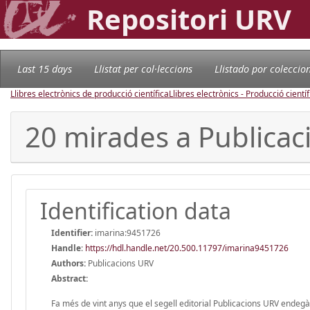
Repositori URV
Last 15 days
Llistat per col·leccions
Llistado por coleccio
Llibres electrònics de producció científica
Llibres electrònics - Producció científ
20 mirades a Publicaci
Identification data
Identifier:
imarina:9451726
Handle
:
https://hdl.handle.net/20.500.11797/imarina9451726
Authors:
Publicacions URV
Abstract:
Fa més de vint anys que el segell editorial Publicacions URV endeg