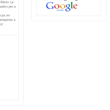
llibres. La
eadors per a
n joc en
u emportar a
ast