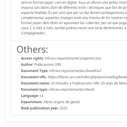
tant en format paper com en digital. Avui us oferim una petita mostr
majoria són obres d’art de diferents estils i tècniques que fan de pò
aquesta finalitat. És per això que per un dia donem protagonisme a
complementar aquestes imatges amb una mostra de les nostres revis
format paper dels títols on apareixen les cobertes, per tal que pugueu
casa. I, a més a més, també podreu veure una sèrie d’entrevistes a a
Compaginades.
Others:
Access rights:
info:eu-repo/semantics/openAccess
Author:
Publicacions URV
Document Type:
info:eu-repo/semantics/bookPart
Document URL:
https://llibres.urv.cat/index.php/purv/catalog/boo
Document name:
20 mirades a Publicacions URV: 20 anys de llibre
Document type:
info:eu-repo/semantics/book
Language:
ca
Department:
Altres organs de gestió
Book publication year:
2025