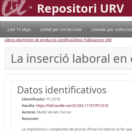
Repositori URV
Last 15 days
Llistat per col·leccions
Llistado por coleccio
Llibres electrònics de producció científica
Llibres Publicacions URV
La inserció laboral en
Datos identificativos
Identificador:
PC:2518
Handle
:
https://hdl.handle.net/20.500.11797/PC2518
Autores:
Mañé Vernet, Ferran
Resumen:
La importància i complexitat del procés d’inserció laboral va fer qu