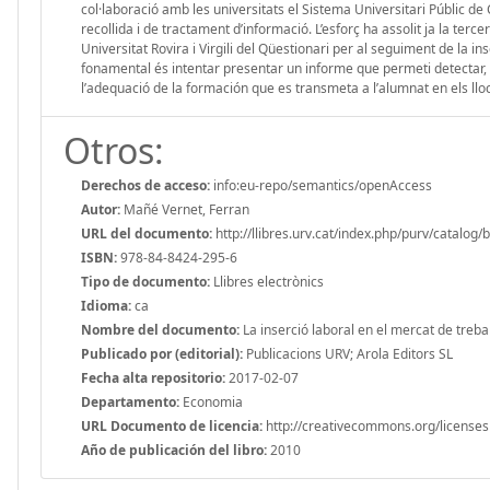
col·laboració amb les universitats el Sistema Universitari Públic d
recollida i de tractament d’informació. L’esforç ha assolit ja la terce
Universitat Rovira i Virgili del Qüestionari per al seguiment de la in
fonamental és intentar presentar un informe que permeti detectar, d’un
l’adequació de la formación que es transmeta a l’alumnat en els lloc
Otros:
Derechos de acceso:
info:eu-repo/semantics/openAccess
Autor:
Mañé Vernet, Ferran
URL del documento:
http://llibres.urv.cat/index.php/purv/catalog
ISBN:
978-84-8424-295-6
Tipo de documento:
Llibres electrònics
Idioma:
ca
Nombre del documento:
La inserció laboral en el mercat de treba
Publicado por (editorial):
Publicacions URV; Arola Editors SL
Fecha alta repositorio:
2017-02-07
Departamento:
Economia
URL Documento de licencia:
http://creativecommons.org/licenses
Año de publicación del libro:
2010