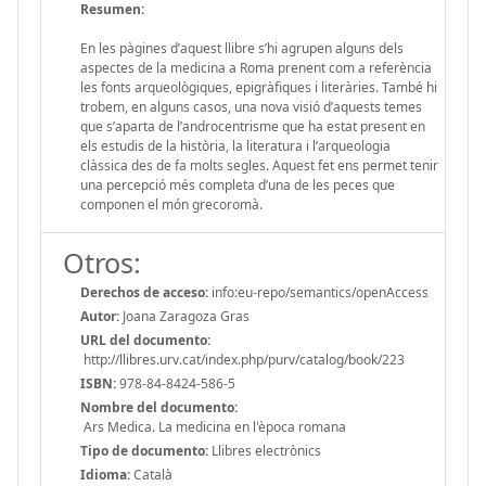
Resumen:
En les pàgines d’aquest llibre s’hi agrupen alguns dels
aspectes de la medicina a Roma prenent com a referència
les fonts arqueològiques, epigràfiques i literàries. També hi
trobem, en alguns casos, una nova visió d’aquests temes
que s’aparta de l’androcentrisme que ha estat present en
els estudis de la història, la literatura i l’arqueologia
clàssica des de fa molts segles. Aquest fet ens permet tenir
una percepció més completa d’una de les peces que
componen el món grecoromà.
Otros:
Derechos de acceso:
info:eu-repo/semantics/openAccess
Autor:
Joana Zaragoza Gras
URL del documento:
http://llibres.urv.cat/index.php/purv/catalog/book/223
ISBN:
978-84-8424-586-5
Nombre del documento:
Ars Medica. La medicina en l'època romana
Tipo de documento:
Llibres electrònics
Idioma:
Català