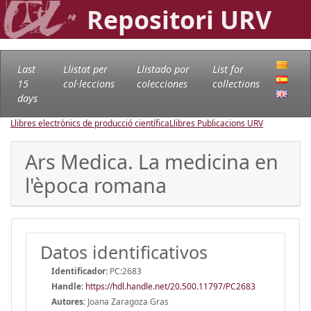
Repositori URV
Last
Llistat per
Llistado por
List for
15
col·leccions
colecciones
collections
days
Llibres electrònics de producció científica
Llibres Publicacions URV
Ars Medica. La medicina en
l'època romana
Datos identificativos
Identificador:
PC:2683
Handle
:
https://hdl.handle.net/20.500.11797/PC2683
Autores:
Joana Zaragoza Gras