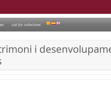
nes
List for collections
trimoni i desenvolupamen
s