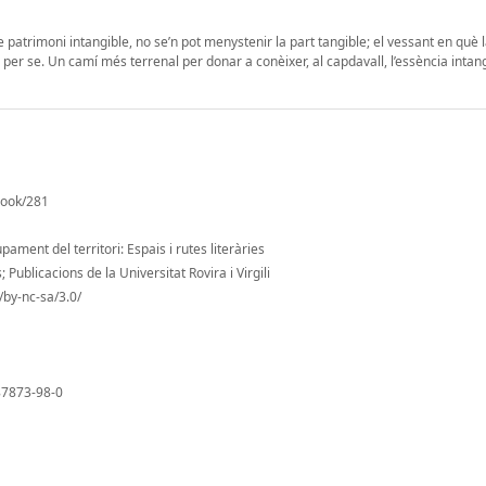
 de patrimoni intangible, no se’n pot menystenir la part tangible; el vessant en què 
ó per se. Un camí més terrenal per donar a conèixer, al capdavall, l’essència intan
/book/281
ament del territori: Espais i rutes literàries
Publicacions de la Universitat Rovira i Virgili
by-nc-sa/3.0/
87873-98-0