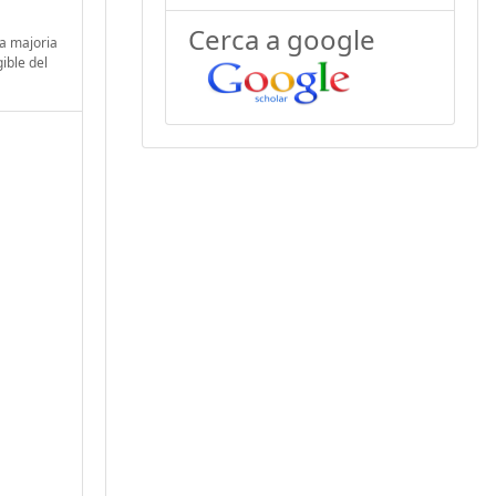
Cerca a google
la majoria
gible del