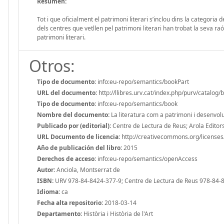
Resumen:
Tot i que oficialment el patrimoni literari s’inclou dins la categoria
dels centres que vetllen pel patrimoni literari han trobat la seva ra
patrimoni literari.
Otros:
Tipo de documento:
info:eu-repo/semantics/bookPart
URL del documento:
http://llibres.urv.cat/index.php/purv/catalog
Tipo de documento:
info:eu-repo/semantics/book
Nombre del documento:
La literatura com a patrimoni i desenvolup
Publicado por (editorial):
Centre de Lectura de Reus; Arola Editors; 
URL Documento de licencia:
http://creativecommons.org/licenses/
Año de publicación del libro:
2015
Derechos de acceso:
info:eu-repo/semantics/openAccess
Autor:
Anciola, Montserrat de
ISBN:
URV 978-84-8424-377-9; Centre de Lectura de Reus 978-84-
Idioma:
ca
Fecha alta repositorio:
2018-03-14
Departamento:
Història i Història de l'Art