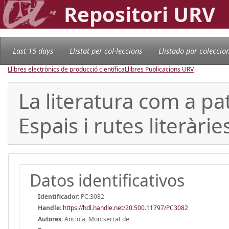
Repositori URV
Last 15 days
Llistat per col·leccions
Llistado por coleccio
Llibres electrònics de producció científica
Llibres Publicacions URV
La literatura com a pa
Espais i rutes literàrie
Datos identificativos
Identificador:
PC:3082
Handle
:
https://hdl.handle.net/20.500.11797/PC3082
Autores:
Anciola, Montserrat de