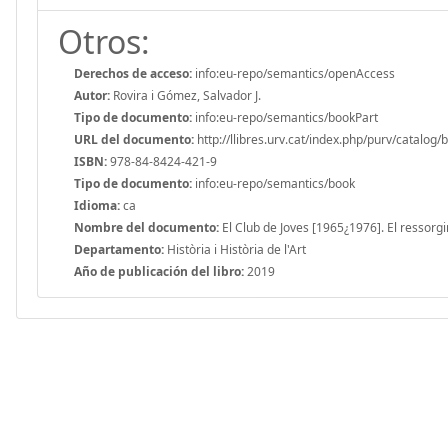
Otros:
Derechos de acceso:
info:eu-repo/semantics/openAccess
Autor:
Rovira i Gómez, Salvador J.
Tipo de documento:
info:eu-repo/semantics/bookPart
URL del documento:
http://llibres.urv.cat/index.php/purv/catalog/
ISBN:
978-84-8424-421-9
Tipo de documento:
info:eu-repo/semantics/book
Idioma:
ca
Nombre del documento:
El Club de Joves [1965¿1976]. El ressorgi
Departamento:
Història i Història de l'Art
Año de publicación del libro:
2019