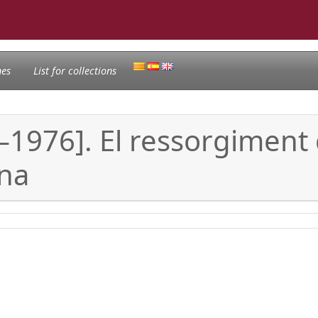
nes
List for collections
–1976]. El ressorgiment 
ona