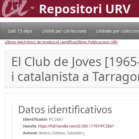
Repositori URV
Last 15 days
Llistat per col·leccions
Llistado por coleccio
Llibres electrònics de producció científica
Llibres Publicacions URV
El Club de Joves [1965
i catalanista a Tarrag
Datos identificativos
Identificador:
PC:3667
Handle
:
https://hdl.handle.net/20.500.11797/PC3667
Autores:
Rovira i Gómez, Salvador J.