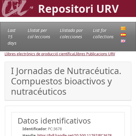
Repositori URV
Last
Llistat per
Llistado por
List for
15
col·leccions
colecciones
collections
days
Llibres electrònics de producció científica
Llibres Publicacions URV
I Jornadas de Nutracéutica.
Compuestos bioactivos y
nutracéuticos
Datos identificativos
Identificador:
PC:3678
Handle
:
https://hdl.handle.net/20.500.11797/PC3678