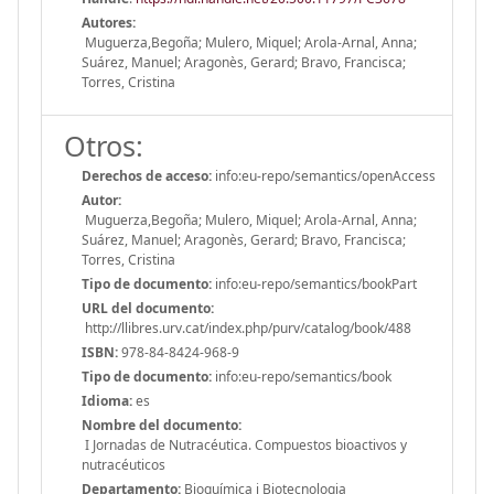
Autores:
Muguerza,Begoña; Mulero, Miquel; Arola-Arnal, Anna;
Suárez, Manuel; Aragonès, Gerard; Bravo, Francisca;
Torres, Cristina
Otros:
Derechos de acceso:
info:eu-repo/semantics/openAccess
Autor:
Muguerza,Begoña; Mulero, Miquel; Arola-Arnal, Anna;
Suárez, Manuel; Aragonès, Gerard; Bravo, Francisca;
Torres, Cristina
Tipo de documento:
info:eu-repo/semantics/bookPart
URL del documento:
http://llibres.urv.cat/index.php/purv/catalog/book/488
ISBN:
978-84-8424-968-9
Tipo de documento:
info:eu-repo/semantics/book
Idioma:
es
Nombre del documento:
I Jornadas de Nutracéutica. Compuestos bioactivos y
nutracéuticos
Departamento:
Bioquímica i Biotecnologia