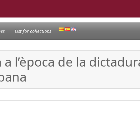
nes
List for collections
 a l’època de la dictadu
rbana