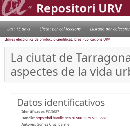
Repositori URV
Last 15 days
Llistat per col·leccions
Llistado por coleccio
Llibres electrònics de producció científica
Llibres Publicacions URV
La ciutat de Tarragona
aspectes de la vida u
Datos identificativos
Identificador:
PC:3687
Handle
:
https://hdl.handle.net/20.500.11797/PC3687
Autores:
Gómez Cruz, Carme