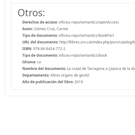
Otros:
Derechos de acceso:
info:eu-repo/semantics/openAccess
Autor:
Gómez Cruz, Carme
Tipo de documento:
info:eu-repo/semantics/bookPart
URL del documento:
http://llibres.urv.cat/index.php/purv/catalog/
ISBN:
978-84-8424-772-2
Tipo de documento:
info:eu-repo/semantics/book
Idioma:
ca
Nombre del documento:
La ciutat de Tarragona a l¿època de la d
Departamento:
Altres organs de gestió
Año de publicación del libro:
2019