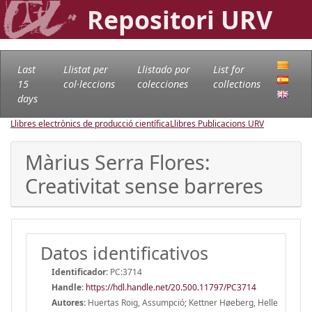
Repositori URV
Last
Llistat per
Llistado por
List for
15
col·leccions
colecciones
collections
days
Llibres electrònics de producció científica
Llibres Publicacions URV
Màrius Serra Flores:
Creativitat sense barreres
Datos identificativos
Identificador:
PC:3714
Handle
:
https://hdl.handle.net/20.500.11797/PC3714
Autores:
Huertas Roig, Assumpció; Kettner Høeberg, Helle