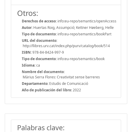
Otros:
Derechos de acceso:
info:eu-repo/semantics/openAccess
Autor:
Huertas Roig, Assumpció; Kettner Høeberg, Helle
Tipo de documento:
info:eu-repo/semantics/bookPart
URL del documento:
http://llibres.urv.cat/index.php/purv/catalog/book/514
ISBN:
978-84-8424-997-9
Tipo de documento:
info:eu-repo/semantics/book
Idioma:
ca
Nombre del documento:
Màrius Serra Flores: Creativitat sense barreres
Departamento:
Estudis de Comunicació
Año de publicación del libro:
2022
Palabras clave: