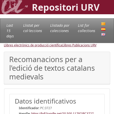
Repositori URV
Last
Llistat per
Llistado por
List for
15
col·leccions
colecciones
collections
days
Llibres electrònics de producció científica
Llibres Publicacions URV
Recomanacions per a
l'edició de textos catalans
medievals
Datos identificativos
Identificador:
PC:3727
Handle
:
https://hdl.handle.net/20.500.11797/PC3727