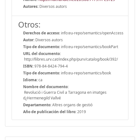
Autores:
Diversos autors
Otros:
Derechos de acceso:
info:eu-repo/semantics/openAccess
Autor:
Diversos autors
Tipo de documento:
info:eu-repo/semantics/bookPart
URL del documento:
http://llibres.urv.cat/index.php/purv/catalog/book/392/
ISBN:
978-84-8424-794-4
Tipo de documento:
info:eu-repo/semantics/book
Idioma:
ca
Nombre del documento:
Revolució i Guerra Civil a Tarragona en imatges
d¿Hermenegild Vallvé
Departamento:
Altres organs de gestió
Año de publicación del libro:
2019