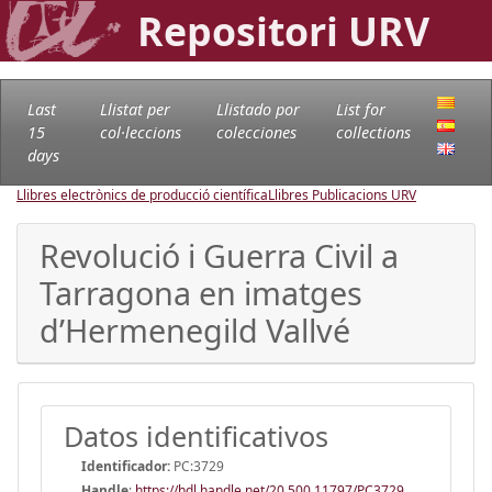
Repositori URV
Last
Llistat per
Llistado por
List for
15
col·leccions
colecciones
collections
days
Llibres electrònics de producció científica
Llibres Publicacions URV
Revolució i Guerra Civil a
Tarragona en imatges
d’Hermenegild Vallvé
Datos identificativos
Identificador:
PC:3729
Handle
:
https://hdl.handle.net/20.500.11797/PC3729