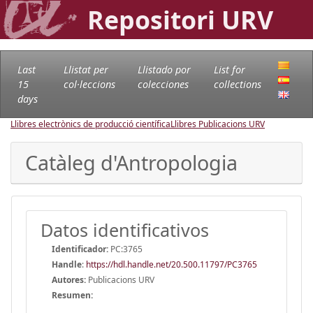
Repositori URV
Last
Llistat per
Llistado por
List for
15
col·leccions
colecciones
collections
days
Llibres electrònics de producció científica
Llibres Publicacions URV
Catàleg d'Antropologia
Datos identificativos
Identificador:
PC:3765
Handle
:
https://hdl.handle.net/20.500.11797/PC3765
Autores:
Publicacions URV
Resumen: