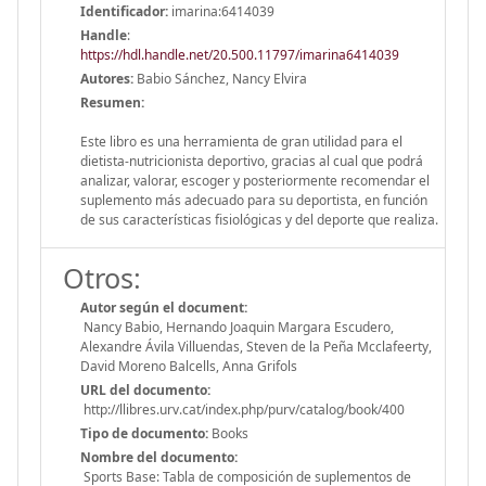
Identificador:
imarina:6414039
Handle
:
https://hdl.handle.net/20.500.11797/imarina6414039
Autores:
Babio Sánchez, Nancy Elvira
Resumen:
Este libro es una herramienta de gran utilidad para el
dietista-nutricionista deportivo, gracias al cual que podrá
analizar, valorar, escoger y posteriormente recomendar el
suplemento más adecuado para su deportista, en función
de sus características fisiológicas y del deporte que realiza.
Otros:
Autor según el document:
Nancy Babio, Hernando Joaquin Margara Escudero,
Alexandre Ávila Villuendas, Steven de la Peña Mcclafeerty,
David Moreno Balcells, Anna Grifols
URL del documento:
http://llibres.urv.cat/index.php/purv/catalog/book/400
Tipo de documento:
Books
Nombre del documento:
Sports Base: Tabla de composición de suplementos de