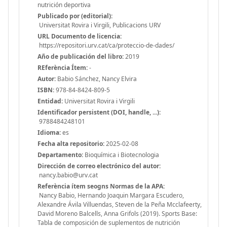
nutrición deportiva
Publicado por (editorial):
Universitat Rovira i Virgili, Publicacions URV
URL Documento de licencia:
https://repositori.urv.cat/ca/proteccio-de-dades/
Año de publicación del libro:
2019
REferència Ítem:
-
Autor:
Babio Sánchez, Nancy Elvira
ISBN:
978-84-8424-809-5
Entidad:
Universitat Rovira i Virgili
Identificador persistent (DOI, handle, ...):
9788484248101
Idioma:
es
Fecha alta repositorio:
2025-02-08
Departamento:
Bioquímica i Biotecnologia
Dirección de correo electrónico del autor:
nancy.babio@urv.cat
Referència ítem seogns Normas de la APA:
Nancy Babio, Hernando Joaquin Margara Escudero,
Alexandre Ávila Villuendas, Steven de la Peña Mcclafeerty,
David Moreno Balcells, Anna Grifols (2019). Sports Base:
Tabla de composición de suplementos de nutrición