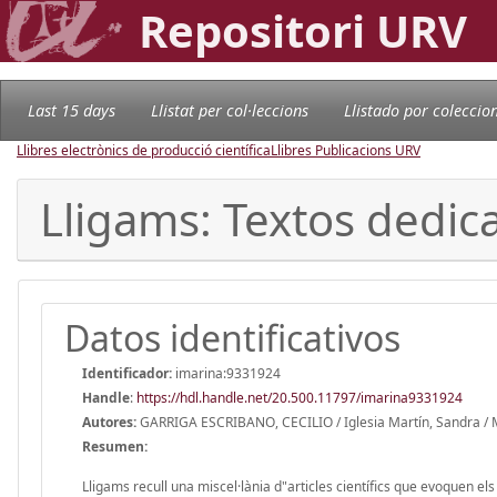
Repositori URV
Last 15 days
Llistat per col·leccions
Llistado por coleccio
Llibres electrònics de producció científica
Llibres Publicacions URV
Lligams: Textos dedica
Datos identificativos
Identificador:
imarina:9331924
Handle
:
https://hdl.handle.net/20.500.11797/imarina9331924
Autores:
GARRIGA ESCRIBANO, CECILIO / Iglesia Martín, Sandra / M
Resumen:
Lligams recull una miscel·lània d"articles científics que evoquen el