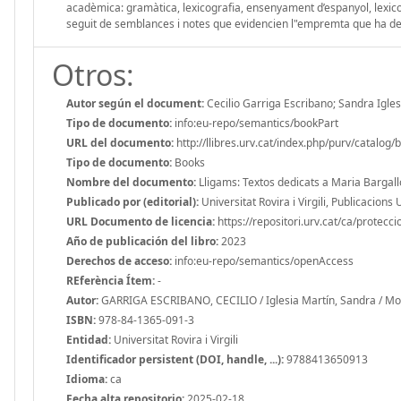
acadèmica: gramàtica, lexicografia, ensenyament d’espanyol, lexicolo
seguit de semblances i notes que evidencien l"empremta que ha dei
Otros:
Autor según el document:
Cecilio Garriga Escribano; Sandra Igle
Tipo de documento:
info:eu-repo/semantics/bookPart
URL del documento:
http://llibres.urv.cat/index.php/purv/catalog
Tipo de documento:
Books
Nombre del documento:
Lligams: Textos dedicats a Maria Bargall
Publicado por (editorial):
Universitat Rovira i Virgili, Publicacions
URL Documento de licencia:
https://repositori.urv.cat/ca/protecc
Año de publicación del libro:
2023
Derechos de acceso:
info:eu-repo/semantics/openAccess
REferència Ítem:
-
Autor:
GARRIGA ESCRIBANO, CECILIO / Iglesia Martín, Sandra / Mor
ISBN:
978-84-1365-091-3
Entidad:
Universitat Rovira i Virgili
Identificador persistent (DOI, handle, ...):
9788413650913
Idioma:
ca
Fecha alta repositorio:
2025-02-18