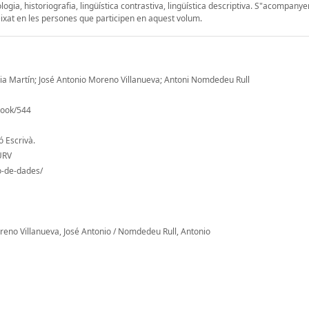
gia, historiografia, lingüística contrastiva, lingüística descriptiva. S"acompanye
xat en les persones que participen en aquest volum.
sia Martín; José Antonio Moreno Villanueva; Antoni Nomdedeu Rull
/book/544
ó Escrivà.
 URV
io-de-dades/
eno Villanueva, José Antonio / Nomdedeu Rull, Antonio