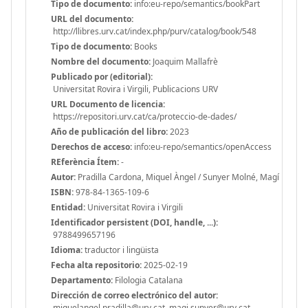
Tipo de documento:
info:eu-repo/semantics/bookPart
URL del documento:
http://llibres.urv.cat/index.php/purv/catalog/book/548
Tipo de documento:
Books
Nombre del documento:
Joaquim Mallafrè
Publicado por (editorial):
Universitat Rovira i Virgili, Publicacions URV
URL Documento de licencia:
https://repositori.urv.cat/ca/proteccio-de-dades/
Año de publicación del libro:
2023
Derechos de acceso:
info:eu-repo/semantics/openAccess
REferència Ítem:
-
Autor:
Pradilla Cardona, Miquel Àngel / Sunyer Molné, Magí
ISBN:
978-84-1365-109-6
Entidad:
Universitat Rovira i Virgili
Identificador persistent (DOI, handle, ...):
9788499657196
Idioma:
traductor i lingüista
Fecha alta repositorio:
2025-02-19
Departamento:
Filologia Catalana
Dirección de correo electrónico del autor:
miquelangel.pradilla@urv.cat, magi.sunyer@urv.cat