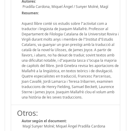
Autores:
Pradilla Cardona, Miquel Àngel / Sunyer Molné, Magí
Resumen:
Aquest llibre conté sis estudis sobre l"activitat com a
traductor i lingüista de Joaquim Mallafrè. Professor al
Departament de Filologia Catalana de la Universitat Rovira i
Virgili durant molts anys i membre de l"Institut d"Estudis
Catalans, va guanyar un gran prestigi amb la traducció al
català de la novel·la Ulisses, de James Joyce. A partir de
llavors, i abans, no ha deixat de traduir, sovint textos amb
una dificultat notable, i d"aquesta tasca s"ocupa la majoria
de capítols del llibre. Jordi Ginebra revisa les aportacions de
Mallafrè a la lingüística, en textos teòrics i de divulgació.
Quatre especialistes en traducció, Francesc Parcerisas,
Joan Cavallé, Jordi Lamarca i Teresa Iribarren, examinen
traduccions de Henry Fielding, Samuel Beckett, Laurence
Sterne i James Joyce. Joaquim Mallafrè clou el volum amb
una història de les seves traduccions.
Otros:
Autor según el document:
Magí Sunyer Molné; Miquel Àngel Pradilla Cardona