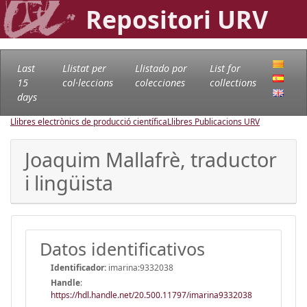
Repositori URV
Last
Llistat per
Llistado por
List for
15
col·leccions
colecciones
collections
days
Llibres electrònics de producció científica
Llibres Publicacions URV
Joaquim Mallafrè, traductor
i lingüista
Datos identificativos
Identificador:
imarina:9332038
Handle
:
https://hdl.handle.net/20.500.11797/imarina9332038