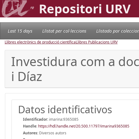
Repositori URV
Last 15 days
Llistat per col·leccions
Llistado por coleccio
Llibres electrònics de producció científica
Llibres Publicacions URV
Investidura com a doc
i Díaz
Datos identificativos
Identificador:
imarina:9365085
Handle
:
https://hdl.handle.net/20.500.11797/imarina9365085
Autores:
Diversos autors