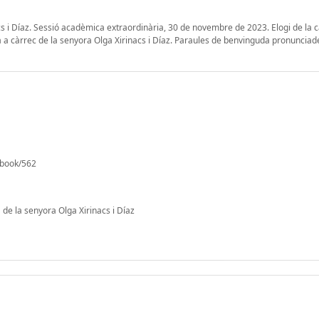
s i Díaz. Sessió acadèmica extraordinària, 30 de novembre de 2023. Elogi de la 
a a càrrec de la senyora Olga Xirinacs i Díaz. Paraules de benvinguda pronunciad
g/book/562
de la senyora Olga Xirinacs i Díaz