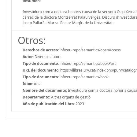
Resumen:
Investidura com a doctora honoris causa de la senyora Olga Xirinac
càrrec de la doctora Montserrat Palau Vergés. Discurs d’investidur
Josep Pallarès Marzal Rector Magfc. de la Universitat.
Otros:
Derechos de acceso:
info:eu-repo/semantics/openAccess
Autor:
Diversos autors
Tipo de documento:
info:eu-repo/semantics/bookPart
URL del documento:
https://llibres.urv.cat/index.php/purv/catalo
Tipo de documento:
info:eu-repo/semantics/book
Idioma:
ca
Nombre del documento:
Investidura com a doctora honoris causa 
Departamento:
Altres organs de gestió
Año de publicación del libro:
2023