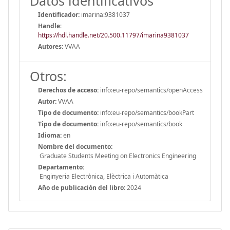
Datos identificativos
Identificador:
imarina:9381037
Handle
:
https://hdl.handle.net/20.500.11797/imarina9381037
Autores:
VVAA
Otros:
Derechos de acceso:
info:eu-repo/semantics/openAccess
Autor:
VVAA
Tipo de documento:
info:eu-repo/semantics/bookPart
Tipo de documento:
info:eu-repo/semantics/book
Idioma:
en
Nombre del documento:
Graduate Students Meeting on Electronics Engineering
Departamento:
Enginyeria Electrònica, Elèctrica i Automàtica
Año de publicación del libro:
2024