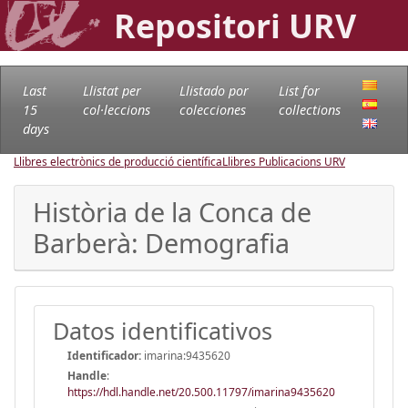
Repositori URV
Last
Llistat per
Llistado por
List for
15
col·leccions
colecciones
collections
days
Llibres electrònics de producció científica
Llibres Publicacions URV
Història de la Conca de
Barberà: Demografia
Datos identificativos
Identificador:
imarina:9435620
Handle
:
https://hdl.handle.net/20.500.11797/imarina9435620