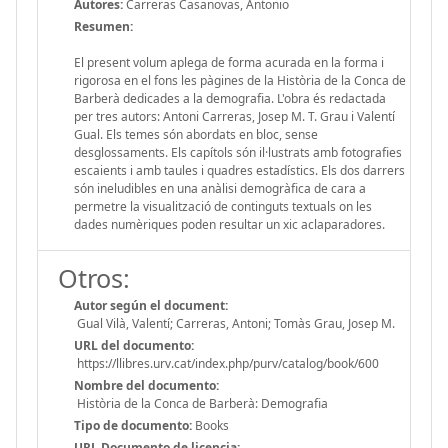
Autores:
Carreras Casanovas, Antonio
Resumen:
El present volum aplega de forma acurada en la forma i
rigorosa en el fons les pàgines de la Història de la Conca de
Barberà dedicades a la demografia. L'obra és redactada
per tres autors: Antoni Carreras, Josep M. T. Grau i Valentí
Gual. Els temes són abordats en bloc, sense
desglossaments. Els capítols són il·lustrats amb fotografies
escaients i amb taules i quadres estadístics. Els dos darrers
són ineludibles en una anàlisi demogràfica de cara a
permetre la visualització de continguts textuals on les
dades numèriques poden resultar un xic aclaparadores.
Otros:
Autor según el document:
Gual Vilà, Valentí; Carreras, Antoni; Tomàs Grau, Josep M.
URL del documento:
https://llibres.urv.cat/index.php/purv/catalog/book/600
Nombre del documento:
Història de la Conca de Barberà: Demografia
Tipo de documento:
Books
URL Documento de licencia: