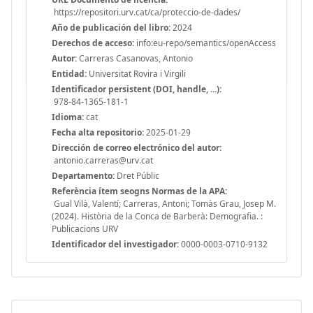
https://repositori.urv.cat/ca/proteccio-de-dades/
Año de publicación del libro:
2024
Derechos de acceso:
info:eu-repo/semantics/openAccess
Autor:
Carreras Casanovas, Antonio
Entidad:
Universitat Rovira i Virgili
Identificador persistent (DOI, handle, ...):
978-84-1365-181-1
Idioma:
cat
Fecha alta repositorio:
2025-01-29
Dirección de correo electrónico del autor:
antonio.carreras@urv.cat
Departamento:
Dret Públic
Referència ítem seogns Normas de la APA:
Gual Vilà, Valentí; Carreras, Antoni; Tomàs Grau, Josep M.
(2024). Història de la Conca de Barberà: Demografia. :
Publicacions URV
Identificador del investigador:
0000-0003-0710-9132