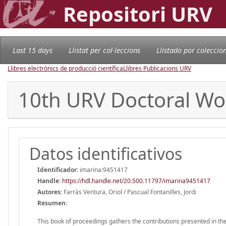
Repositori URV
Last 15 days
Llistat per col·leccions
Llistado por coleccio
Llibres electrònics de producció científica
Llibres Publicacions URV
10th URV Doctoral Wo
Datos identificativos
Identificador:
imarina:9451417
Handle
:
https://hdl.handle.net/20.500.11797/imarina9451417
Autores:
Farràs Ventura, Oriol / Pascual Fontanilles, Jordi
Resumen:
This book of proceedings gathers the contributions presented in 