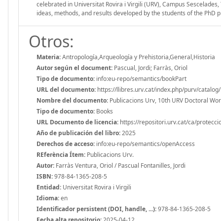
celebrated in Universitat Rovira i Virgili (URV), Campus Sescelades,
ideas, methods, and results developed by the students of the Ph
Otros:
Materia:
Antropología,Arqueología y Prehistoria,General,Historia
Autor según el document:
Pascual, Jordi; Farràs, Oriol
Tipo de documento:
info:eu-repo/semantics/bookPart
URL del documento:
https://llibres.urv.cat/index.php/purv/catalo
Nombre del documento:
Publicacions Urv, 10th URV Doctoral Wo
Tipo de documento:
Books
URL Documento de licencia:
https://repositori.urv.cat/ca/protecc
Año de publicación del libro:
2025
Derechos de acceso:
info:eu-repo/semantics/openAccess
REferència Ítem:
Publicacions Urv.
Autor:
Farràs Ventura, Oriol / Pascual Fontanilles, Jordi
ISBN:
978-84-1365-208-5
Entidad:
Universitat Rovira i Virgili
Idioma:
en
Identificador persistent (DOI, handle, ...):
978-84-1365-208-5
Fecha alta repositorio:
2025-04-12