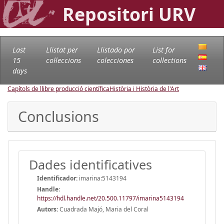
Repositori URV
Last
Llistat per
Llistado por
List for
15
col·leccions
colecciones
collections
days
Capítols de llibre producció científica
Història i Història de l'Art
Conclusions
Dades identificatives
Identificador:
imarina:5143194
Handle
:
https://hdl.handle.net/20.500.11797/imarina5143194
Autors:
Cuadrada Majó, Maria del Coral