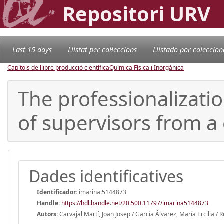
Repositori URV
Last 15 days
Llistat per col·leccions
Llistado por coleccion
Capítols de llibre producció científica
Química Física i Inorgànica
The professionalizatio
of supervisors from a 
Dades identificatives
Identificador:
imarina:5144873
Handle
:
https://hdl.handle.net/20.500.11797/imarina5144873
Autors:
Carvajal Martí, Joan Josep / García Álvarez, María Ercilia /