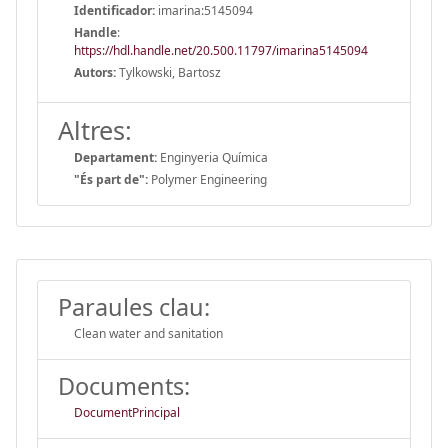
Identificador:
imarina:5145094
Handle
:
https://hdl.handle.net/20.500.11797/imarina5145094
Autors:
Tylkowski, Bartosz
Altres:
Departament:
Enginyeria Química
"És part de":
Polymer Engineering
Paraules clau:
Clean water and sanitation
Documents:
DocumentPrincipal