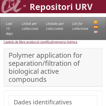
Repositori URV
Last
Llistat per
Llistado por
List for
15
col·leccions
colecciones
collections
days
Capítols de llibre producció científica
Enginyeria Química
Polymer application for
separation/filtration of
biological active
compounds
Dades identificatives