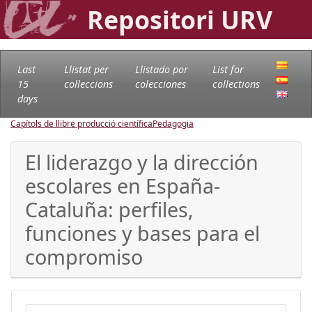
Repositori URV
Last
Llistat per
Llistado por
List for
15
col·leccions
colecciones
collections
days
Capítols de llibre producció científica
Pedagogia
El liderazgo y la dirección
escolares en España-
Cataluña: perfiles,
funciones y bases para el
compromiso