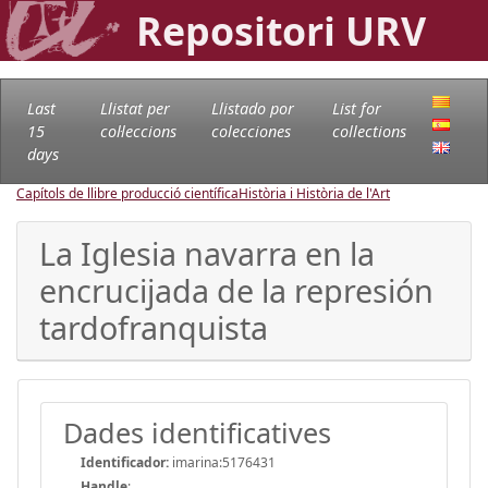
Repositori URV
Last
Llistat per
Llistado por
List for
15
col·leccions
colecciones
collections
days
Capítols de llibre producció científica
Història i Història de l'Art
La Iglesia navarra en la
encrucijada de la represión
tardofranquista
Dades identificatives
Identificador:
imarina:5176431
Handle
: