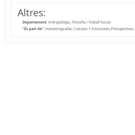
Altres:
Departament:
Antropologia, Filosofia i Treball Social
"És part de":
Autoetnografías Cuerpos Y Emociones.Prerspectivas 