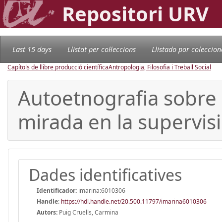
Repositori URV
Last 15 days
Llistat per col·leccions
Llistado por coleccion
Capítols de llibre producció científica
Antropologia, Filosofia i Treball Social
Autoetnografia sobre 
mirada en la supervis
Dades identificatives
Identificador:
imarina:6010306
Handle
:
https://hdl.handle.net/20.500.11797/imarina6010306
Autors:
Puig Cruells, Carmina