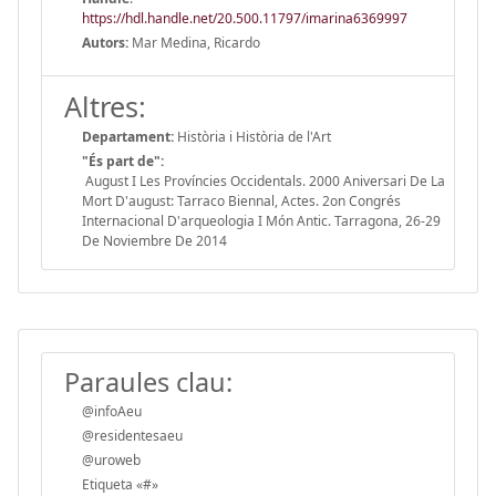
https://hdl.handle.net/20.500.11797/imarina6369997
Autors:
Mar Medina, Ricardo
Altres:
Departament:
Història i Història de l'Art
"És part de":
August I Les Províncies Occidentals. 2000 Aniversari De La
Mort D'august: Tarraco Biennal, Actes. 2on Congrés
Internacional D'arqueologia I Món Antic. Tarragona, 26-29
De Noviembre De 2014
Paraules clau:
@infoAeu
@residentesaeu
@uroweb
Etiqueta «#»