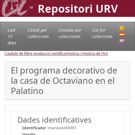
Repositori URV
Last
Llistat per
Llistado por
List for
15
col·leccions
colecciones
collections
days
Capítols de llibre producció científica
Història i Història de l'Art
El programa decorativo de
la casa de Octaviano en el
Palatino
Dades identificatives
Identificador:
imarina:6369997
Handle
: