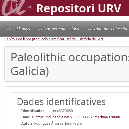
Repositori URV
Last 15 days
Llistat per col·leccions
Llistado por coleccion
Capítols de llibre producció científica
Història i Història de l'Art
Paleolithic occupatio
Galicia)
Dades identificatives
Identificador:
imarina:6370680
Handle
:
https://hdl.handle.net/20.500.11797/imarina6370680
Autors:
Rodríguez Álvarez, José Pedro