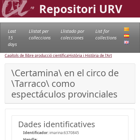
Repositori URV
Last
Llistat per
Llistado por
List for
15
col·leccions
colecciones
collections
days
Capítols de llibre producció científica
Història i Història de l'Art
\Certamina\ en el circo de
\Tarraco\ como
espectáculos provinciales
Dades identificatives
Identificador:
imarina:6370845
Handle
: