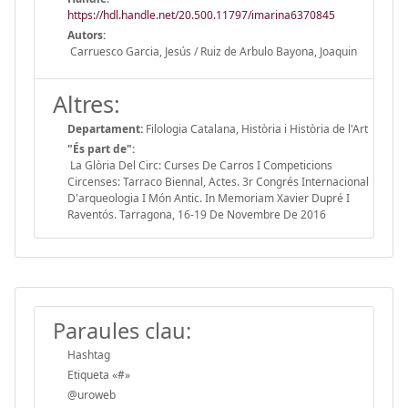
https://hdl.handle.net/20.500.11797/imarina6370845
Autors:
Carruesco Garcia, Jesús / Ruiz de Arbulo Bayona, Joaquin
Altres:
Departament:
Filologia Catalana, Història i Història de l'Art
"És part de":
La Glòria Del Circ: Curses De Carros I Competicions
Circenses: Tarraco Biennal, Actes. 3r Congrés Internacional
D'arqueologia I Món Antic. In Memoriam Xavier Dupré I
Raventós. Tarragona, 16-19 De Novembre De 2016
Paraules clau:
Hashtag
Etiqueta «#»
@uroweb