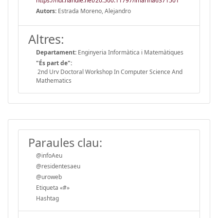
https://hdl.handle.net/20.500.11797/imarina6371501
Autors:
Estrada Moreno, Alejandro
Altres:
Departament:
Enginyeria Informàtica i Matemàtiques
"És part de":
2nd Urv Doctoral Workshop In Computer Science And
Mathematics
Paraules clau:
@infoAeu
@residentesaeu
@uroweb
Etiqueta «#»
Hashtag