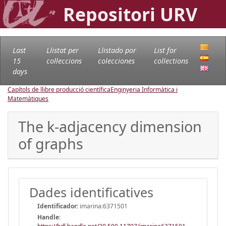
Repositori URV
Last
Llistat per
Llistado por
List for
15
col·leccions
colecciones
collections
days
Capítols de llibre producció científica
Enginyeria Informàtica i
Matemàtiques
The k-adjacency dimension
of graphs
Dades identificatives
Identificador:
imarina:6371501
Handle
: