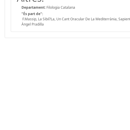
Departament:
Filologia Catalana
"És part de":
F.Massip, La Sibil?La, Un Cant Oracular De La Mediterrània, Sapient
Àngel Pradilla