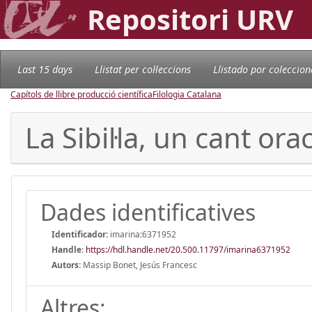
Repositori URV
Last 15 days
Llistat per col·leccions
Llistado por coleccion
Capítols de llibre producció científica
Filologia Catalana
La Sibil·la, un cant or
Dades identificatives
Identificador:
imarina:6371952
Handle
:
https://hdl.handle.net/20.500.11797/imarina6371952
Autors:
Massip Bonet, Jesús Francesc
Altres: