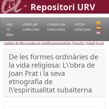
Repositori URV
Last
Llistat per
Llistado por
List for
15
col·leccions
colecciones
collections
days
Capítols de llibre producció científica
Antropologia, Filosofia i Treball Social
De les formes ordinàries de
la vida religiosa: L\'obra de
Joan Prat i la seva
etnografia de
l\'espiritualitat subalterna