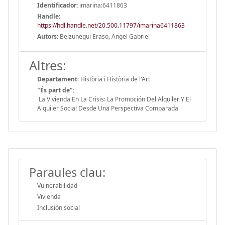
Identificador:
imarina:6411863
Handle
:
https://hdl.handle.net/20.500.11797/imarina6411863
Autors:
Belzunegui Eraso, Angel Gabriel
Altres:
Departament:
Història i Història de l'Art
"És part de":
La Vivienda En La Crisis: La Promoción Del Alquiler Y El
Alquiler Social Desde Una Perspectiva Comparada
Paraules clau:
Vulnerabilidad
Vivienda
Inclusión social