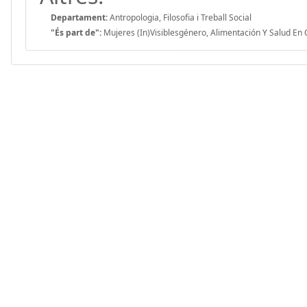
Departament:
Antropologia, Filosofia i Treball Social
"És part de":
Mujeres (In)Visiblesgénero, Alimentación Y Salud E