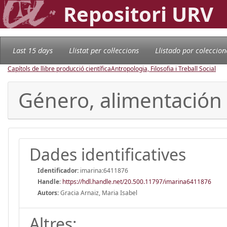
Repositori URV
Last 15 days
Llistat per col·leccions
Llistado por coleccion
Capítols de llibre producció científica
Antropologia, Filosofia i Treball Social
Género, alimentación 
Dades identificatives
Identificador:
imarina:6411876
Handle
:
https://hdl.handle.net/20.500.11797/imarina6411876
Autors:
Gracia Arnaiz, Maria Isabel
Altres: