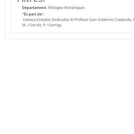
Departament:
Filologies Romàniques
"És part de":
Llaneza.Estudios Dedicados Al Profesor Juan Gutiérrez Cuadrado, A
M. / Garcés, P. / Garriga,