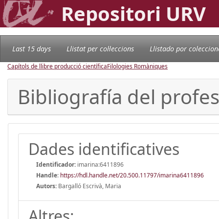
Repositori URV
Last 15 days
Llistat per col·leccions
Llistado por coleccion
Capítols de llibre producció científica
Filologies Romàniques
Bibliografía del prof
Dades identificatives
Identificador:
imarina:6411896
Handle
:
https://hdl.handle.net/20.500.11797/imarina6411896
Autors:
Bargalló Escrivà, Maria
Altres: