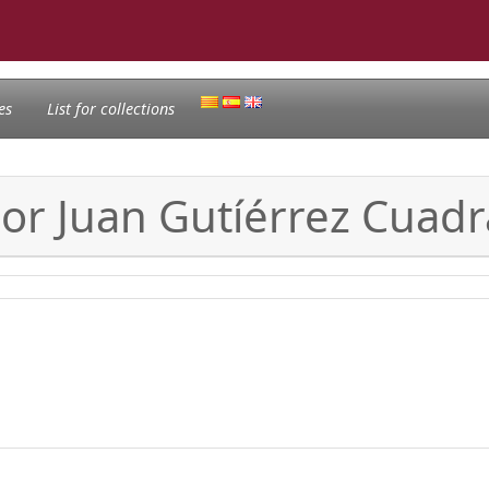
es
List for collections
esor Juan Gutíérrez Cuad