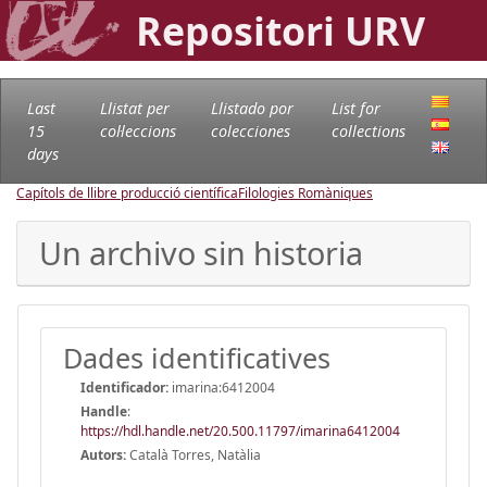
Repositori URV
Last
Llistat per
Llistado por
List for
15
col·leccions
colecciones
collections
days
Capítols de llibre producció científica
Filologies Romàniques
Un archivo sin historia
Dades identificatives
Identificador:
imarina:6412004
Handle
:
https://hdl.handle.net/20.500.11797/imarina6412004
Autors:
Català Torres, Natàlia