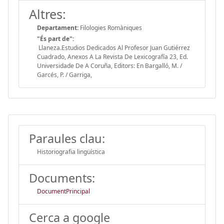
Altres:
Departament:
Filologies Romàniques
"És part de":
Llaneza.Estudios Dedicados Al Profesor Juan Gutiérrez
Cuadrado, Anexos A La Revista De Lexicografía 23, Ed.
Universidade De A Coruña, Editors: En Bargalló, M. /
Garcés, P. / Garriga,
Paraules clau:
Historiografia lingüística
Documents:
DocumentPrincipal
Cerca a google