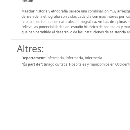
Resum:
Mezclar historia y etnografía parece una combinación muy arriesg
derivan de la etnografía son vistas cada día con más interés por los
habitual, de fuentes de naturaleza etnográfica. Ambas disciplinas s
relieve las potencialidades del estudio histórico de hospitales y m
que han permitido el desarrollo de las instituciones de asistencia e
Altres:
Departament:
Infermeria, Infermeria, Infermeria
"És part de":
Imago civitatis: Hospitales y manicomios en Occident