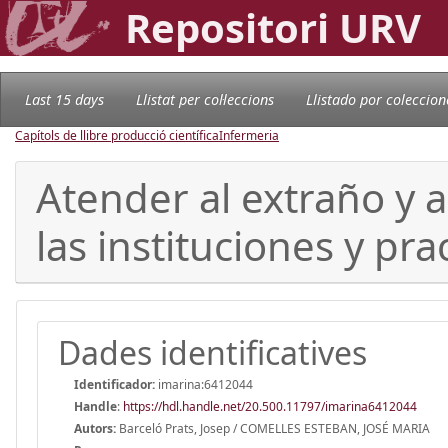
Repositori URV
Last 15 days
Llistat per col·leccions
Llistado por coleccion
Capítols de llibre producció científica
Infermeria
Atender al extraño y 
las instituciones y pra
Dades identificatives
Identificador:
imarina:6412044
Handle
:
https://hdl.handle.net/20.500.11797/imarina6412044
Autors:
Barceló Prats, Josep / COMELLES ESTEBAN, JOSÉ MARIA