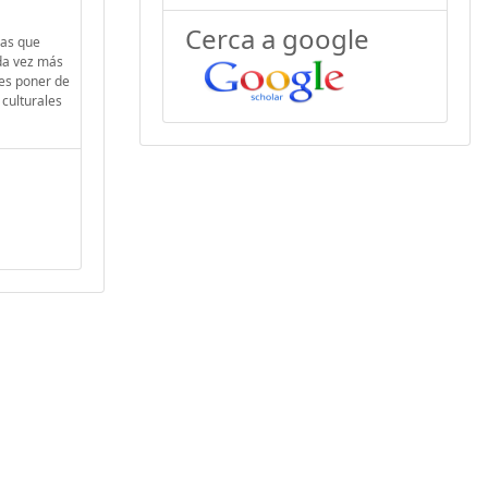
Cerca a google
cas que
ada vez más
 es poner de
 culturales