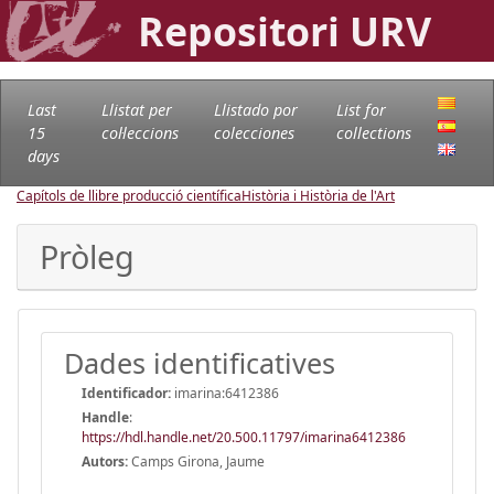
Repositori URV
Last
Llistat per
Llistado por
List for
15
col·leccions
colecciones
collections
days
Capítols de llibre producció científica
Història i Història de l'Art
Pròleg
Dades identificatives
Identificador:
imarina:6412386
Handle
:
https://hdl.handle.net/20.500.11797/imarina6412386
Autors:
Camps Girona, Jaume